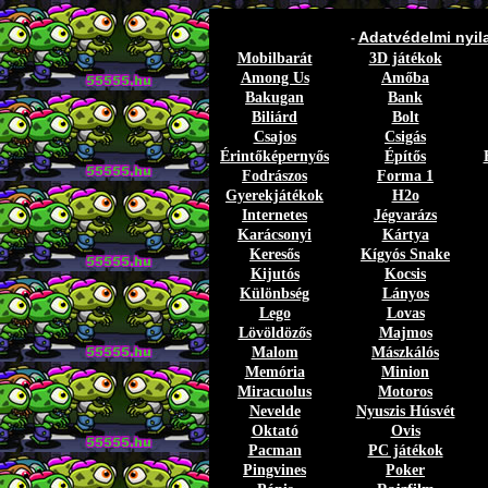
Adatvédelmi nyil
-
Mobilbarát
3D játékok
Among Us
Amőba
Bakugan
Bank
Biliárd
Bolt
Csajos
Csigás
Érintőképernyős
Építős
Fodrászos
Forma 1
Gyerekjátékok
H2o
Internetes
Jégvarázs
Karácsonyi
Kártya
Keresős
Kígyós Snake
Kijutós
Kocsis
Különbség
Lányos
Lego
Lovas
Lövöldözős
Majmos
Malom
Mászkálós
Memória
Minion
Miracuolus
Motoros
Nevelde
Nyuszis Húsvét
Oktató
Ovis
Pacman
PC játékok
Pingvines
Poker