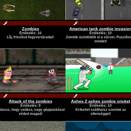
Zombies
American tank zombie invasio
Értékelés: 10
Értékelés: 10
Lőj, frissítsd fegyvertáradat!
Zombik özönlötték el a várost. Pusztítsd
mindet!
Attack of the zombies
Ashes 2 ashes zombie cricket
Értékelés: 9
Értékelés: 10
lassz, hogy vadász, vagy géppuskával
Krikettel szállhatsz szembe az
véded magad!
ellenséggel!