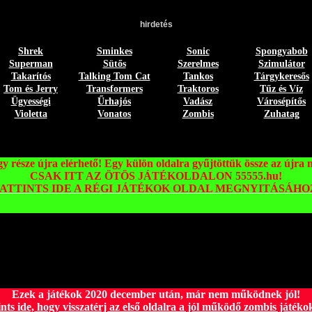
hirdetés
Shrek
Sminkes
Sonic
Spongyabob
Superman
Sütős
Szerelmes
Szimulátor
Takarítós
Talking Tom Cat
Tankos
Tárgykeresős
Tom és Jerry
Transformers
Traktoros
Tűz és Víz
Ügyességi
Űrhajós
Vadász
Városépítős
Violetta
Vonatos
Zombis
Zuhatag
gy része újra elérhető! Egy külön oldalra gyűjtöttük össze az újra
CSAK ITT AZ ÖTÖS JÁTÉKOLDALON 55555.hu!
ATTINTS IDE A RÉGI JÁTÉKOK OLDAL MEGNYITÁSÁHO
Ezek a játékok 2020 december után, már nem működnek jól!
ints ide, hogy visszatérj az első oldalra a jól működő zombis játéko