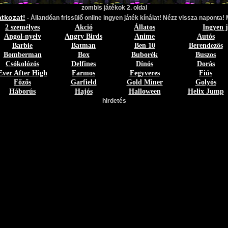
zombis játékok 2. oldal
atkozat!
- Állandóan frissülő online ingyen játék kínálat! Nézz vissza naponta! 
2 személyes
Akció
Állatos
Ingyen 
Angol-nyelv
Angry Birds
Anime
Autós
Barbie
Batman
Ben 10
Berendezős
Bomberman
Box
Buborék
Buszos
Csókolózós
Delfines
Dínós
Dorás
Ever After High
Farmos
Fegyveres
Fiús
Főzős
Garfield
Gold Miner
Golyós
Háborús
Hajós
Halloween
Helix Jump
hirdetés