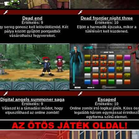
Dead end
Dead frontier night three
Értékelés: 9
Értékelés: 10
y sereg gonosz kell lelövöldöznöd. Két
Eljött a harmadik éjszaka, mikor a
pálya között gyűjtött pontjaidból
túlélésért kell küzdened.
vásárolhatsz fegyvereket.
Digital angels summoner saga
Escaped
Értékelés: 9
Értékelés: 10
Válaszd ki a támadási módot, hogy
Online zombi irtó logikai játék. Köss ös
elpusztíthasd az online zombit!
legalább három egymással érintkez
egyforma színű elemet.