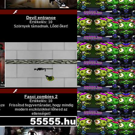
Devil entrance
Értékelés: 10
Szörnyek támadnak. Lődd őket!
Fasci zombies 2
Értékelés: 10
sze
Frissítsd fegyvertáradat, hogy mindig
ő
modern eszközökkel lőhesd az
ellenséget!