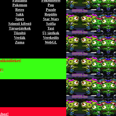
Pasziánsz
Pókemberes
Pokemon
Pou
Retro
Puzzle
Sakk
Repülős
Sport
Star Wars
Szinező kifestő
Szófia
Társasjátékok
Taxi
Tűzoltó
Új játékok
Verdák
Verekedős
Zuma
WebGL
 működőeket!
Z!
khoz!