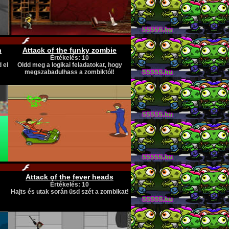
n
Attack of the funky zombie
Értékelés: 10
 el
Oldd meg a logikai feladatokat, hogy
megszabadulhass a zombiktól!
Attack of the fever heads
Értékelés: 10
Hajts és utak során üsd szét a zombikat!