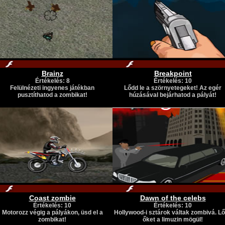
Brainz
Breakpoint
Értékelés: 8
Értékelés: 10
Felülnézeti ingyenes játékban
Lődd le a szörnyetegeket! Az egér
pusztíthatod a zombikat!
húzásával bejárhatod a pályát!
Coast zombie
Dawn of the celebs
Értékelés: 10
Értékelés: 10
Motorozz végig a pályákon, üsd el a
Hollywood-i sztárok váltak zombivá. L
zombikat!
őket a limuzin mögül!