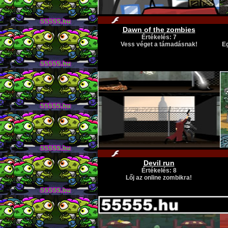
Dawn of the zombies
Értékelés: 7
Vess véget a támadásnak!
Eg
Devil run
Értékelés: 8
Lőj az online zombikra!