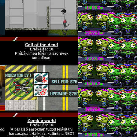
Call of the dead
Értékelés: 10
Próbáld meg túlélni a szörnyek
támadását!
Zombie world
Értékelés: 10
ődd
A bal alsó sarokban tudod felállítani
harcosaidat. Ha kész, kattints a NEXT