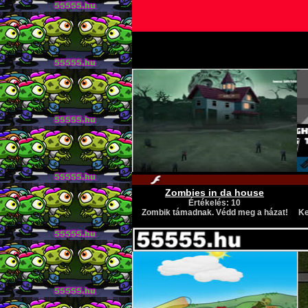
Zombies in da house
Értékelés: 10
Zombik támadnak. Védd meg a házat!
Ke