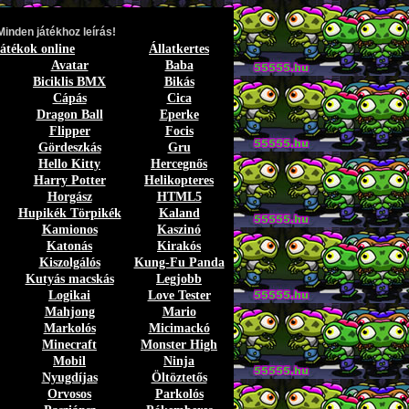
Minden játékhoz leírás!
játékok online
Állatkertes
Avatar
Baba
Biciklis BMX
Bikás
Cápás
Cica
Dragon Ball
Eperke
Flipper
Focis
Gördeszkás
Gru
Hello Kitty
Hercegnős
Harry Potter
Helikopteres
Horgász
HTML5
Hupikék Törpikék
Kaland
Kamionos
Kaszinó
Katonás
Kirakós
Kiszolgálós
Kung-Fu Panda
Kutyás macskás
Legjobb
Logikai
Love Tester
Mahjong
Mario
Markolós
Micimackó
Minecraft
Monster High
Mobil
Ninja
Nyugdíjas
Öltöztetős
Orvosos
Parkolós