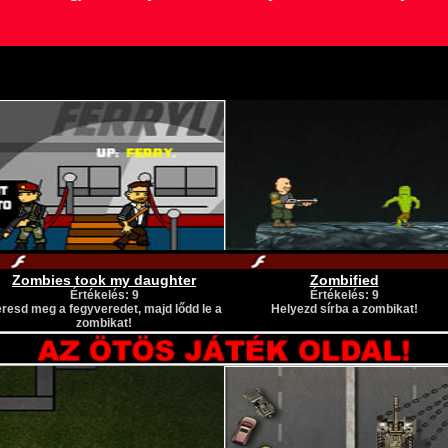
Zombies took my daughter
Zombified
Értékelés: 9
Értékelés: 9
resd meg a fegyveredet, majd lődd le a
Helyezd sírba a zombikat!
zombikat!