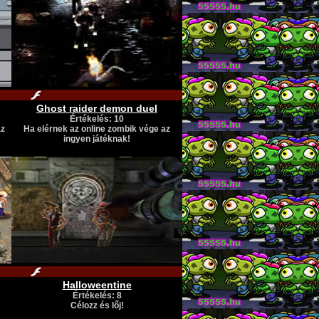
Ghost raider demon duel
Értékelés: 10
az
Ha elérnek az online zombik vége az
ingyen játéknak!
Halloweentine
Értékelés: 8
Célozz és lőj!