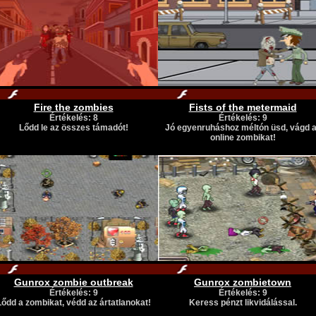
Fire the zombies
Fists of the metermaid
Értékelés: 8
Értékelés: 9
Lődd le az összes támadót!
Jó egyenruháshoz méltón üsd, vágd 
online zombikat!
Gunrox zombie outbreak
Gunrox zombietown
Értékelés: 9
Értékelés: 9
Lődd a zombikat, védd az ártatlanokat!
Keress pénzt likvidálással.