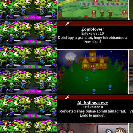
Zomblower
Értékelés: 10
Dobd úgy a gránátot, hogy felrobbantsd a
zombikat!
All hollows eve
Értékelés: 8
Rengeteg éhes online zombi támad rád.
Vá
Lődd le mindet!