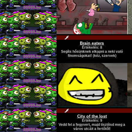
Brain eaters
Értékelés: 8
Segíts hősünknek elkapni a neki való
finomságokat! (kéz, szervek)
City of the lost
Értékelés: 9
Vedd fel a fegyvert, majd tisztítsd meg a
város utcáit a fertőtől!