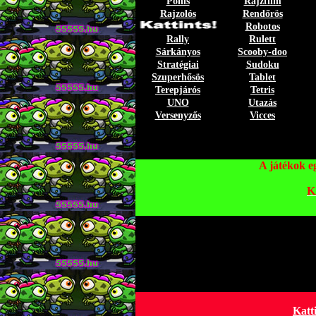
Pónis
Rajzfilm
Rajzolós
Rendőrös
Robotos
Rally
Rulett
Sárkányos
Scooby-doo
Stratégiai
Sudoku
Szuperhősös
Tablet
Terepjárós
Tetris
UNO
Utazás
Versenyzős
Vicces
A játékok e
K
Katt