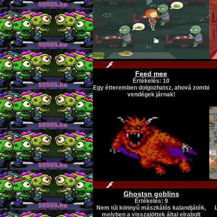
Feed mee
Értékelés: 10
Egy étteremben dolgozhatsz, ahová zombi
vendégek járnak!
Ghostsn goblins
Értékelés: 9
Nem túl könnyű mászkálós kalandjáték,
melyben a visszajöttek által elrabolt